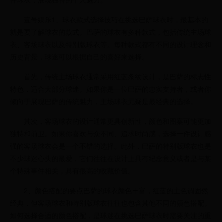
壹号娱乐1、球衣款式选择技巧在挑选巴萨球衣时，最基本的
就是要了解球衣的款式。巴萨的球衣有多种款式，包括传统主场球
衣、客场球衣以及特别版球衣等。每种款式都有不同的设计理念和
历史背景，球迷可以根据自己的喜好来选择。
首先，传统主场球衣通常采用红蓝条纹设计，是巴萨的标志性
特色，适合大部分球迷。如果你是一位巴萨的忠实支持者，或者你
倾向于展现巴萨的传统魅力，主场球衣无疑是最经典的选择。
其次，客场球衣的设计通常更具创新性，颜色和图案可能更加
独特和前卫。如果你喜欢与众不同、追求时尚感，选择一件设计感
强的客场球衣会是一个不错的选择。此外，巴萨的特别版球衣也是
不少球迷心头的最爱，它们往往在设计上具有纪念意义或者是与某
个特殊事件相关，具有很高的收藏价值。
2、颜色搭配的要点巴萨的球衣颜色丰富，红蓝的主色调固然
经典，但客场球衣和特别版球衣往往也包含其他不同的颜色搭配。
如何选择合适的颜色搭配，是球迷在挑选巴萨球衣时需要关注的重