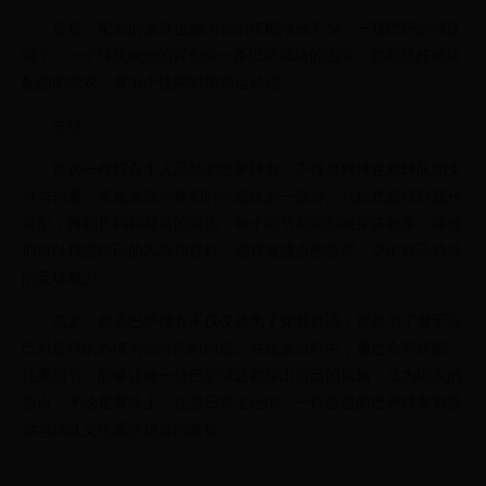
最后，配饰的选择也能为你的搭配增色不少。一顶巴萨的球队
帽子、一个球队logo的背包或一条巴萨风格的围巾，都能很好地搭
配你的球衣，突出个性同时增添运动感。
总结：
挑选一件符合个人品味的巴萨球衣，不仅是对球迷对球队的支
持与热爱，更是展现个性和时尚品味的一部分。从款式选择到颜色
搭配，再到尺码和材质的挑选，每个细节都能影响穿搭效果。球迷
们可以根据自己的风格和喜好，选择最适合的款式，穿出自己独特
的足球魅力。
总之，挑选巴萨球衣不仅仅是为了穿着舒适，更是为了展示自
己对足球的热情与独特的时尚感。在挑选过程中，通过合理搭配、
注重细节，能够让每一位巴萨球迷都穿出自己的风格，成为街头的
焦点。无论是赛场上，还是日常生活中，一件合适的巴萨球衣都是
你与球队文化紧密相连的象征。