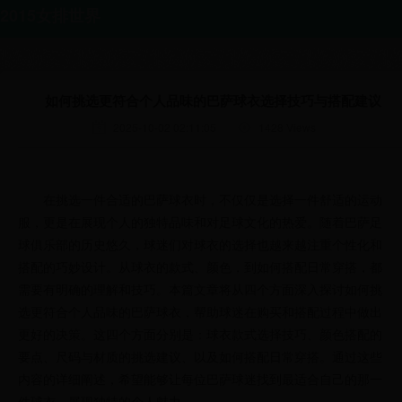
2015女排世界
杯|世界杯卡塔
尔|世界杯精彩
如何挑选更符合个人品味的巴萨球衣选择技巧与搭配建议
对决回顾
2025-10-02 02:11:05
1428 Views
站|1680wg.com
在挑选一件合适的巴萨球衣时，不仅仅是选择一件舒适的运动
服，更是在展现个人的独特品味和对足球文化的热爱。随着巴萨足
球俱乐部的历史悠久，球迷们对球衣的选择也越来越注重个性化和
搭配的巧妙设计。从球衣的款式、颜色，到如何搭配日常穿搭，都
需要有明确的理解和技巧。本篇文章将从四个方面深入探讨如何挑
选更符合个人品味的巴萨球衣，帮助球迷在购买和搭配过程中做出
更好的决策。这四个方面分别是：球衣款式选择技巧、颜色搭配的
要点、尺码与材质的挑选建议、以及如何搭配日常穿搭。通过这些
内容的详细阐述，希望能够让每位巴萨球迷找到最适合自己的那一
件球衣，展现独特的个人魅力。