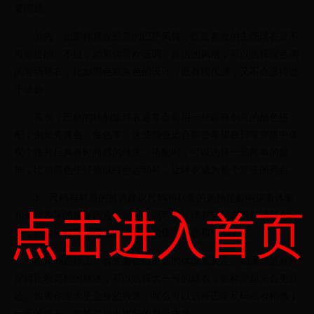
要问题。
首先，如果你喜欢经典的巴萨风格，红蓝条纹的主场球衣是不
可错过的。不过，如果你喜欢低调、简洁的风格，可以选择深色调
的客场球衣，比如黑色或灰色的设计，既有现代感，又不会显得过
于张扬。
其次，巴萨的特别版球衣通常会采用一些富有创意的颜色搭
配，例如亮黄色、金色等。这些颜色适合那些希望在日常穿搭中体
现个性并且具有时尚感的球迷。搭配时，可以选择一些简单的服
饰，比如黑色牛仔裤或白色运动鞋，让球衣成为整个穿搭的亮点。
3、尺码与材质的挑选建议尺码和材质的选择是影响穿着体验
点击进入首页
和外观效果的重要因素。选对尺码可以让球衣穿起来既舒适又合
身，材质的好坏也直接影响球衣的使用寿命和穿着感受。
在尺码选择上，首先要根据自己的体型来决定。如果你是喜欢
穿得比较宽松的球迷，可以选择大一号的球衣，这样穿起来会更舒
适。如果你追求更合身的效果，那么可以选择正常尺码或者稍微小
一号的球衣，能够展现出更好的身形曲线。