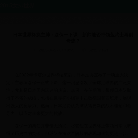
2015女排世界
杯|世界杯卡塔
尔|世界杯精彩
日本世界杯换主帅：森保一下课，新帅能否带领蓝武士再创
对决回顾
奇迹？
站|1680wg.com
2025-04-27 04:40:55
6292 Views
在2022年卡塔尔世界杯结束后，日本足协宣布了一项重大决
定：主教练森保一正式下课。这一消息引发了全球足球界的广泛关
注，尤其是日本国内球迷的热议。森保一在任期间，带领日本队取
得了不俗的成绩，包括在世界杯小组赛中击败德国和西班牙，展现
出强大的竞争力。然而，日本足协认为球队需要新的战术理念和领
导力，以应对未来更大的挑战。
森保一的离任并非毫无预兆。尽管他在世界杯上带领日本队取
得了历史性的突破，但球队在淘汰赛阶段的表现却未能更进一步。