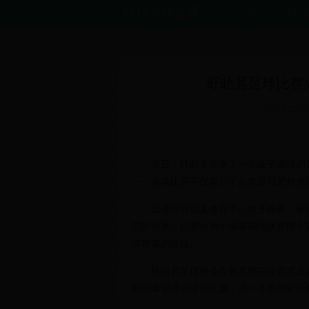
2015女排世界
首页
经典
杯|世界杯卡塔
尔|世界杯精彩
盱眙县足球比赛
对决回顾
站|1680wg.com
2025-0
近日，盱眙县迎来了一场备受瞩目的
一，这场比赛不仅吸引了众多足球爱好者
比赛在盱眙县体育中心拉开帷幕，来
烈的角逐。比赛分为小组赛和淘汰赛两个
和精湛的球技。
盱眙县足球协会会长李明在开幕式上
我们希望通过这次比赛，进一步推动盱眙