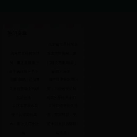
热门文章
俄罗斯世界杯球员
揭秘世界杯传奇球
首发阵容揭秘：豪
员：谁才是赛场上
门对决与黑马崛起
真正的好用之王？
的背后故事
朝鲜金牌运动员在
18年世界杯新星闪
世界杯赛场上的崛
耀：那些改变足坛
起与挑战
格局的年轻天才们
足球比赛怎么看
女排世锦赛颁奖盛
懂？从规则到战
典：荣耀时刻，见
术，新手入门全攻
证中国女排的辉煌
略
与坚韧