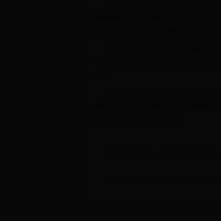
比赛现场气氛热烈，观众席上座无虚
赛事所吸引。许多家庭更是全家出动，为
比赛不仅能让孩子感受到体育的魅力，还
值得一提的是，本次比赛还特别设立了
和集体。经过多轮激烈的比拼，最终盱眙
赢家。
盱眙县足球比赛的成功举办，不仅为
健身运动的开展。未来，盱眙县将继续加
加丰富多彩的体育文化生活。
波兰足球的骄傲：回顾波兰国家队历
2015年退役的NBA球员名单：回顾