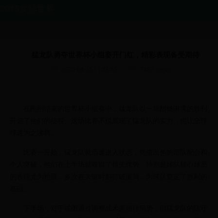
2015女排世界
杯|世界杯卡塔
尔|世界杯精彩
猛龙队勇夺世界杯小组赛开门红，精彩表现备受期待
对决回顾
2025-04-25 11:25:15
7493 Views
站|1680wg.com
在刚刚结束的世界杯小组赛中，猛龙队以一场酣畅淋漓的胜利
开启了他们的征程。这场比赛不仅展现了猛龙队的实力，也让全球
球迷为之沸腾。
比赛一开始，猛龙队就迅速进入状态，凭借出色的团队配合和
个人突破，他们在上半场就取得了领先优势。特别是球队核心球员
的表现尤为抢眼，多次在关键时刻打破僵局，为球队奠定了胜利的
基础。
下半场，对手试图通过调整战术来扭转局势，但猛龙队的防守