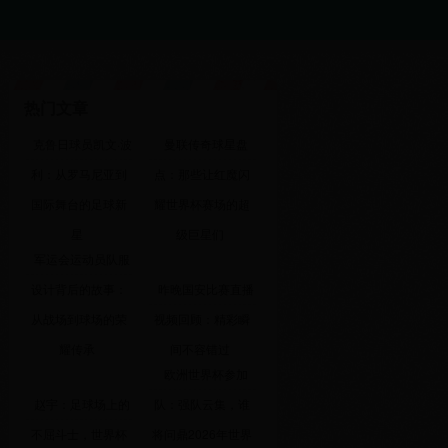
热门文章
克鲁日球员凯文·波
曼联传奇球星盘
利：从罗马尼亚到
点：那些让红魔闪
国际舞台的足球新
耀世界杯赛场的超
星
级巨星们
军运会运动员队服
设计背后的故事：
昨晚国安比赛直播
从战场到球场的荣
视频回顾：精彩瞬
耀传承
间不容错过
欧洲世界杯参加
赵宇：足球场上的
队：强队云集，谁
不屈斗士，世界杯
将问鼎2026年世界