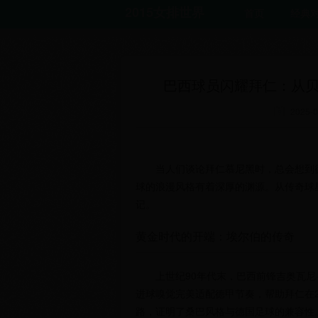
2015女排世界
首页
经典
杯|世界杯卡塔
尔|世界杯精彩
巴西球员闪耀拜仁：从
对决回顾
站|1680wg.com
2025-0
当人们谈论拜仁慕尼黑时，总会想到
球的浪漫风格有着深厚的渊源。从传奇球
记。
黄金时代的开端：埃尔伯的传奇
上世纪90年代末，巴西前锋吉奥瓦
进球嗅觉完美适配德甲节奏，帮助拜仁在2
路，证明了桑巴风格与德国足球的兼容性