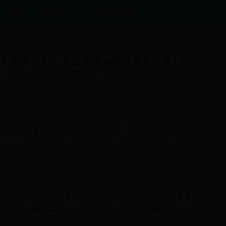
对决视频
比赛分析
球星对决时刻
贝利到内马尔，桑巴军团如何征服德甲豪门
6-18 12:08:07
3023 Views
德国足球的严谨与效率。但鲜为人知的是，这支德甲霸主与巴西足
星到新生代天才，巴西球员在拜仁的舞台上留下了不可磨灭的印
尼·埃尔伯加盟拜仁，迅速成为球队的锋线核心。他的技术、速度和
001年捧起欧冠奖杯。埃尔伯的成功为后来的巴西球员铺平了道
。