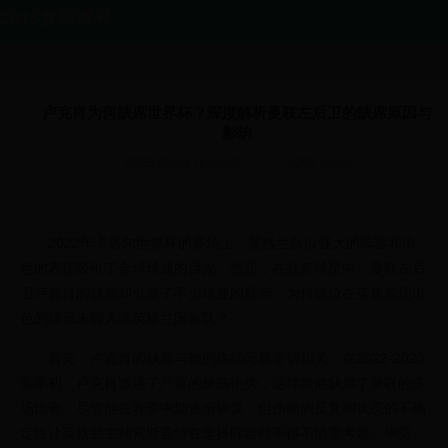
2015女排世界
杯|世界杯卡塔
尔|世界杯精彩
卢克肖为何缺席世界杯？深度解析曼联左后卫的缺席原因与
对决回顾
影响
站|1680wg.com
2025-05-03 16:49:27
9293 Views
2022年卡塔尔世界杯的赛场上，英格兰队以强大的阵容和出
色的表现吸引了全球球迷的目光。然而，在众多球星中，曼联左后
卫卢克肖的缺席却引发了不少球迷的疑问：为何这位在英超表现出
色的球员未能入选英格兰国家队？
首先，卢克肖的缺席与他的伤病问题密切相关。在2022-2023
赛季初，卢克肖遭遇了严重的腿筋伤势，这导致他缺席了曼联的多
场比赛。尽管他在赛季中期逐渐恢复，但伤病的反复和状态的不确
定性让英格兰主帅索斯盖特在选择阵容时不得不慎重考虑。毕竟，